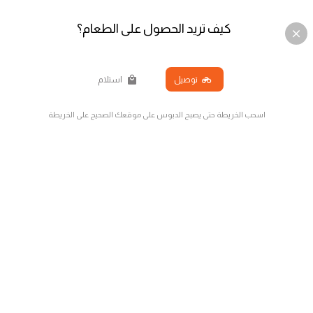
كيف تريد الحصول على الطعام؟
توصيل
استلام
اسحب الخريطة حتى يصبح الدبوس على موقعك الصحيح على الخريطة
غير نوع الطلب
لا يوجد نوع طلب محدد
جديدنا الصحي
الاكثر مبيعا
عروض ماتنطفي
بوكسات الفطور
راب ساندوتش