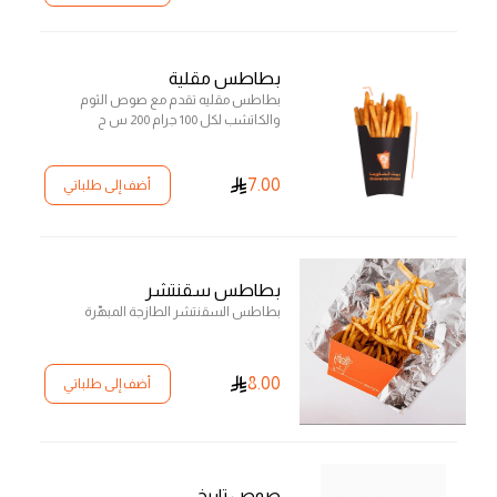
بطاطس مقلية
بطاطس مقليه تقدم مع صوص الثوم
والكاتشب لكل 100 جرام 200 س ح
7.00
أضف إلى طلباتي
بطاطس سقنتشر
بطاطس السقنتشر الطازجة المبھّرة
8.00
أضف إلى طلباتي
صوص تاريخي