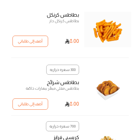
بطاطس كرنكل
بطاطس كرنكل حار
8.00
أضف إلى طلباتي
380 سعره حراريه
بطاطس شرائح
بطاطس مقلي مبهّر ببهارات خاصّة
8.00
أضف إلى طلباتي
700 سعره حراريه
كريسبي فرايز